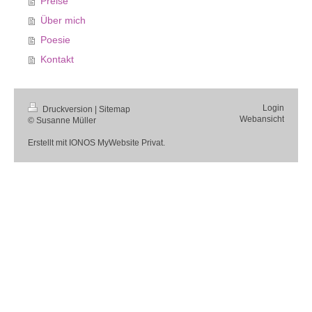
Preise
Über mich
Poesie
Kontakt
Login
Druckversion
|
Sitemap
Webansicht
© Susanne Müller
Erstellt mit
IONOS MyWebsite Privat
.